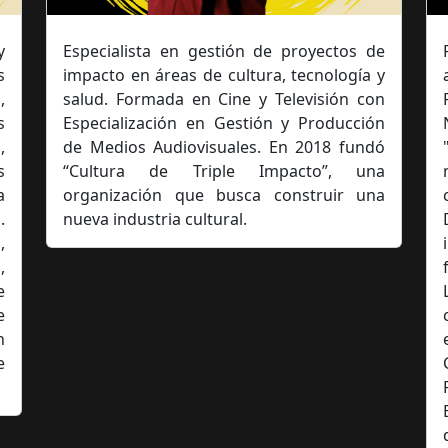
y
Especialista en gestión de proyectos de
s
impacto en áreas de cultura, tecnología y
,
salud. Formada en Cine y Televisión con
s
Especialización en Gestión y Producción
,
de Medios Audiovisuales. En 2018 fundó
s
“Cultura de Triple Impacto”, una
a
organización que busca construir una
.
nueva industria cultural.
,
,
e
e
n
e