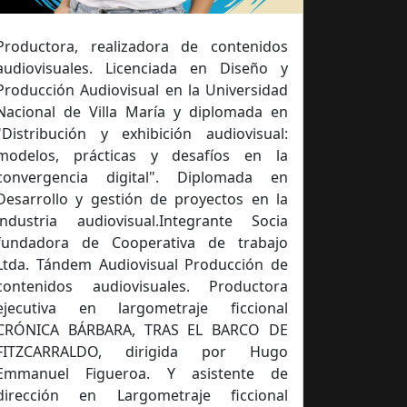
Productora, realizadora de contenidos
audiovisuales. Licenciada en Diseño y
Producción Audiovisual en la Universidad
Nacional de Villa María y diplomada en
"Distribución y exhibición audiovisual:
modelos, prácticas y desafíos en la
convergencia digital". Diplomada en
Desarrollo y gestión de proyectos en la
industria audiovisual.Integrante Socia
fundadora de Cooperativa de trabajo
Ltda. Tándem Audiovisual Producción de
contenidos audiovisuales. Productora
ejecutiva en largometraje ficcional
CRÓNICA BÁRBARA, TRAS EL BARCO DE
FITZCARRALDO, dirigida por Hugo
Emmanuel Figueroa. Y asistente de
dirección en Largometraje ficcional